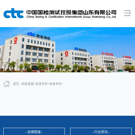
>
>
>
首页 >
科技发展
标准专利
标准专利
--友情链接--
--行业资讯--